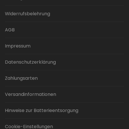
Die
Optionen
Widerrufsbelehrung
können
auf
der
AGB
Produktseite
gewählt
Impressum
werden
Datenschutzerklärung
Zahlungsarten
Versandinformationen
Hinweise zur Batterieentsorgung
Cookie-Einstellungen