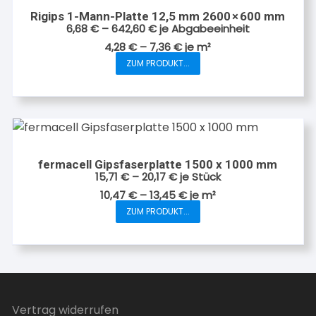
Rigips 1-Mann-Platte 12,5 mm 2600 × 600 mm
6,68
€
–
642,60
€
je Abgabeeinheit
4,28
€
–
7,36
€
je
m²
ZUM PRODUKT...
Dieses
Produkt
weist
mehrere
Varianten
auf.
fermacell Gipsfaserplatte 1500 x 1000 mm
Die
15,71
€
–
20,17
€
je Stück
Optionen
10,47
€
–
13,45
€
je
m²
können
ZUM PRODUKT...
Dieses
auf
Produkt
der
weist
Produktseite
mehrere
gewählt
Varianten
werden
auf.
Vertrag widerrufen