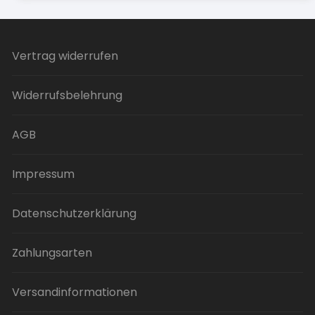
mehrere
Varianten
auf.
Vertrag widerrufen
Die
Optionen
können
Widerrufsbelehrung
auf
der
AGB
Produktseite
gewählt
Impressum
werden
Datenschutzerklärung
Zahlungsarten
Versandinformationen