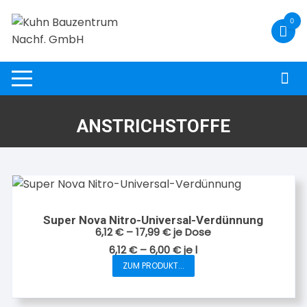
Zum
0
Inhalt
springen
ANSTRICHSTOFFE
Super Nova Nitro-Universal-Verdünnung
6,12
€
–
17,99
€
je Dose
6,12
€
–
6,00
€
je
l
Dieses
ZUM PRODUKT...
Produkt
weist