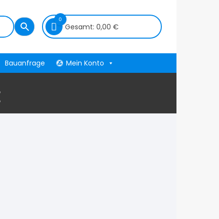
0
Gesamt:
0,00
€
Bauanfrage
Mein Konto
E