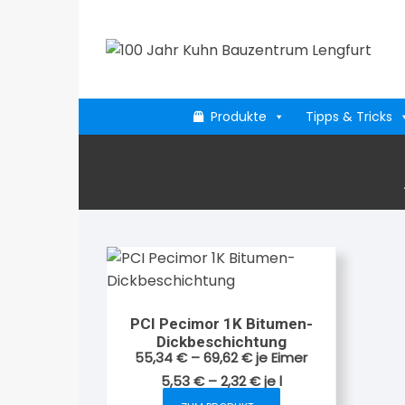
Zum
Inhalt
springen
Produkte
Tipps & Tricks
PCI Pecimor 1K Bitumen-
Dickbeschichtung
55,34
€
–
69,62
€
je Eimer
5,53
€
–
2,32
€
je
l