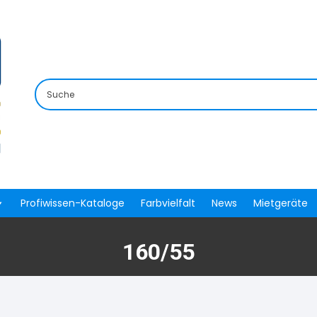
Profiwissen-Kataloge
Farbvielfalt
News
Mietgeräte
160/55