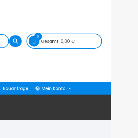
0
Gesamt:
0,00
€
Bauanfrage
Mein Konto