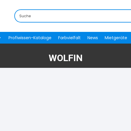
Profiwissen-Kataloge
Farbvielfalt
News
Mietgeräte
WOLFIN