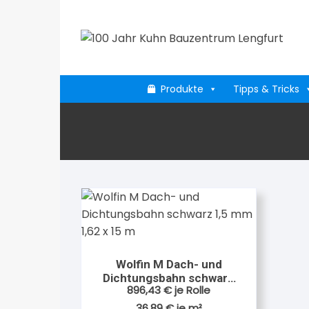
Zum
Inhalt
springen
Produkte
Tipps & Tricks
Wolfin M Dach- und
Dichtungsbahn schwarz
896,43
€
je Rolle
1,5 mm 1,62 x 15 m
36,89
€
je
m²