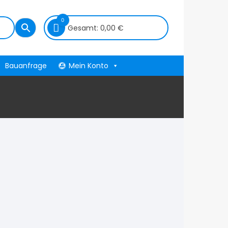
0
Gesamt:
0,00
€
Bauanfrage
Mein Konto