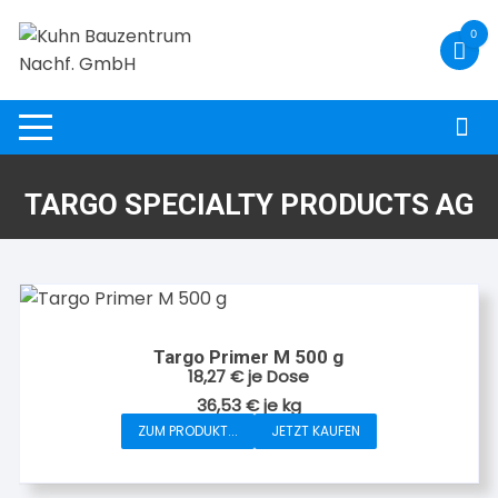
Zum
0
Inhalt
springen
TARGO SPECIALTY PRODUCTS AG
Targo Primer M 500 g
18,27
€
je Dose
36,53
€
je
kg
ZUM PRODUKT...
JETZT KAUFEN