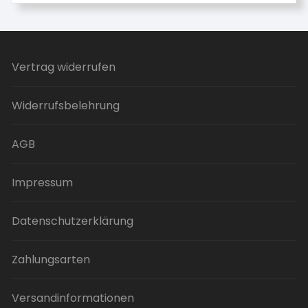
weist
mehrere
Varianten
auf.
Vertrag widerrufen
Die
Optionen
Widerrufsbelehrung
können
auf
der
AGB
Produktseite
gewählt
Impressum
werden
Datenschutzerklärung
Zahlungsarten
Versandinformationen