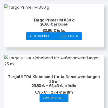
Targo Primer M 850 g
28,86
€
je Dose
33,95
€
je
kg
ZUM PRODUKT...
JETZT KAUFEN
TargoULTRA Klebeband für Außenanwendungen
25 m
23,80
€
–
68,43
€
je Rolle
0,95
€
–
2,74
€
je
lfm
ZUM PRODUKT...
Dieses
Produkt