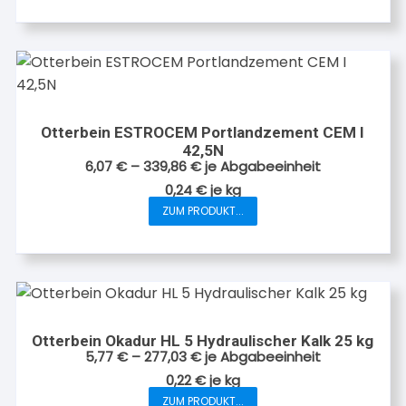
gewählt
werden
Otterbein ESTROCEM Portlandzement CEM I
42,5N
6,07
€
–
339,86
€
je Abgabeeinheit
0,24
€
je
kg
ZUM PRODUKT...
Dieses
Produkt
weist
mehrere
Varianten
auf.
Otterbein Okadur HL 5 Hydraulischer Kalk 25 kg
Die
5,77
€
–
277,03
€
je Abgabeeinheit
Optionen
0,22
€
je
kg
können
ZUM PRODUKT...