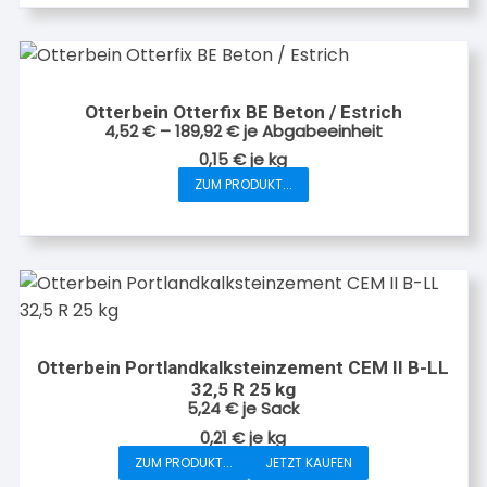
Otterbein Otterfix BE Beton / Estrich
4,52
€
–
189,92
€
je Abgabeeinheit
0,15
€
je
kg
ZUM PRODUKT...
Dieses
Produkt
weist
mehrere
Varianten
auf.
Die
Otterbein Portlandkalksteinzement CEM II B-LL
Optionen
32,5 R 25 kg
können
5,24
€
je Sack
auf
0,21
€
je
kg
der
ZUM PRODUKT...
JETZT KAUFEN
Produktseite