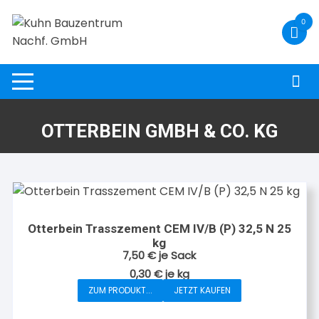
Zum
0
Inhalt
springen
OTTERBEIN GMBH & CO. KG
Otterbein Trasszement CEM IV/B (P) 32,5 N 25
kg
7,50
€
je Sack
0,30
€
je
kg
ZUM PRODUKT...
JETZT KAUFEN