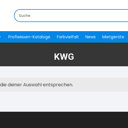
Profiwissen-Kataloge
Farbvielfalt
News
Mietgeräte
KWG
 die deiner Auswahl entsprechen.