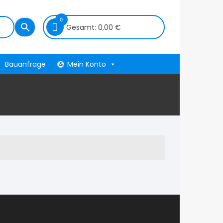
0
Gesamt:
0,00
€
Bauanfrage
Mein Konto