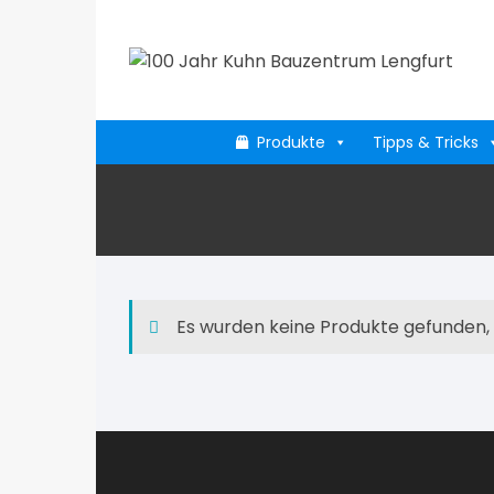
Zum
Inhalt
springen
Produkte
Tipps & Tricks
Es wurden keine Produkte gefunden,