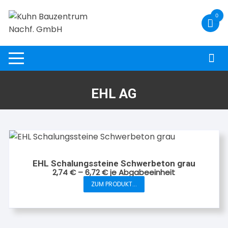
Zum
0
Inhalt
springen
EHL AG
EHL Schalungssteine Schwerbeton grau
2,74
€
–
6,72
€
je Abgabeeinheit
ZUM PRODUKT...
Dieses
Produkt
weist
mehrere