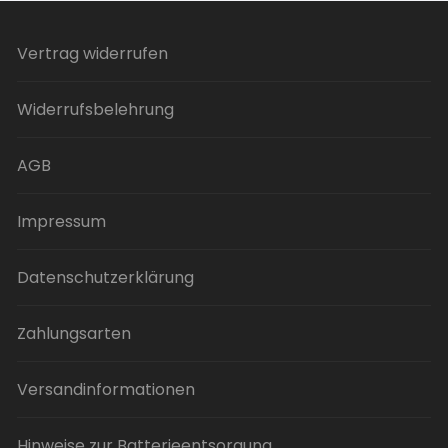
Varianten
auf.
Vertrag widerrufen
Die
Optionen
Widerrufsbelehrung
können
auf
der
AGB
Produktseite
gewählt
Impressum
werden
Datenschutzerklärung
Zahlungsarten
Versandinformationen
Hinweise zur Batterieentsorgung