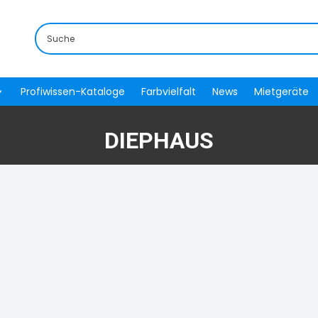
Profiwissen-Kataloge
Farbvielfalt
News
Mietgeräte
DIEPHAUS