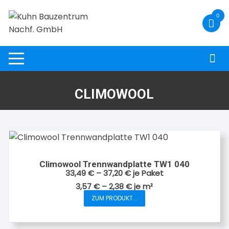
Zum
0
Inhalt
springen
CLIMOWOOL
Climowool Trennwandplatte TW1 040
33,49
€
–
37,20
€
je Paket
3,57
€
–
2,38
€
je
m²
ZUM PRODUKT...
Dieses
Produkt
weist