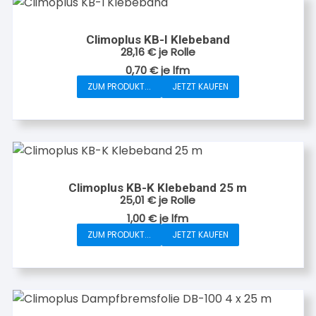
gewählt
werden
Climoplus KB-I Klebeband
28,16
€
je Rolle
0,70
€
je
lfm
ZUM PRODUKT...
JETZT KAUFEN
Climoplus KB-K Klebeband 25 m
25,01
€
je Rolle
1,00
€
je
lfm
ZUM PRODUKT...
JETZT KAUFEN