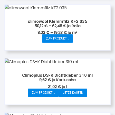
mehrere
Varianten
auf.
climowool Klemmfilz KF2 035
Die
50,12
€
–
62,46
€
je Rolle
Optionen
8,03
€
–
19,28
€
je
m²
können
ZUM PRODUKT...
Dieses
auf
Produkt
der
weist
Produktseite
mehrere
gewählt
Varianten
werden
auf.
Climoplus DS-K Dichtkleber 310 ml
Die
9,62
€
je Kartusche
Optionen
31,02
€
je
l
können
ZUM PRODUKT...
JETZT KAUFEN
auf
der
Produktseite